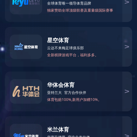
电力工程业绩
水利工程业绩
开云网页版登录入口业绩
业绩展示
新闻中心

新闻中心
公司新闻
业内动态
联系我们

联系我们
联系方式
客户留言