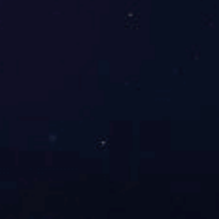
民
县
政
府
龙
岩
市
漳
平
龙
公
岩
漳平市S219线灾害防治
3
路
市