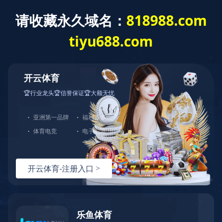
首页
公司简介
荣誉资质

荣誉资质
企业资质
企业专利
企业荣誉
企业业绩

企业业绩
市政工程业绩
公路工程业绩