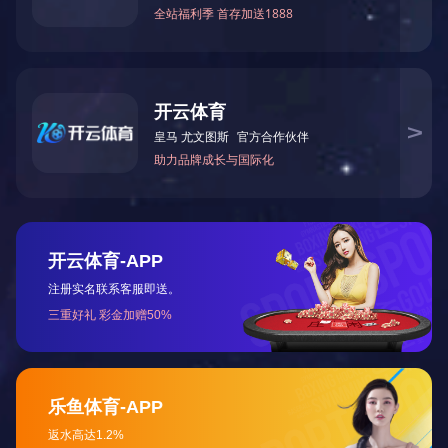
市政工程业绩
公路工程业绩
电力工程业绩
水利工程业
绩
开云网页版登录入口业绩
业绩展示
新闻中心

公司新闻
业内动态
联系我们

联系方式
客户留言
企业资质
企业荣誉
企业专利
当前位置：
首页
/
荣誉资质
/
企业荣誉
荣誉