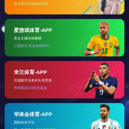
荣誉
荣誉
2016-2017龙岩上守合同重信用企业
荣誉
荣誉
荣誉
荣誉
荣誉
2016-2017年度福建省守合同重信用企业
2018-2019年度福建省守合同重信用企业
2014-2015年度龙岩市守合同重信用企业