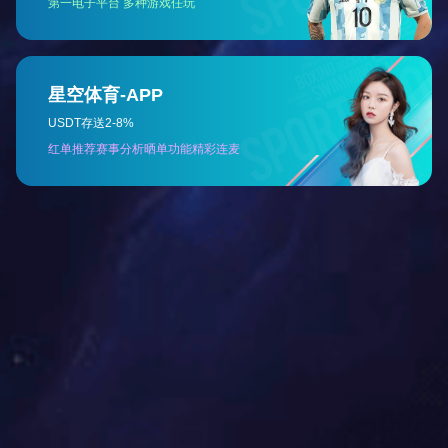
2016-2017年度龙岩市守合同重信用企业
2018-2019龙岩上守合同重信用企业
2013年度龙岩市建筑业先进企业
2014-2015年龙岩市建筑业先进企业
2016-2017年龙岩市建筑业先进企业
2019年度重点建筑企业
2020年度重点建筑企业
2021年度优秀建筑施工企业
水利安全生产标准化
2017年度“纳税大户”称号
2018年度“纳税大户”称号
2019年度“纳税大户”称号