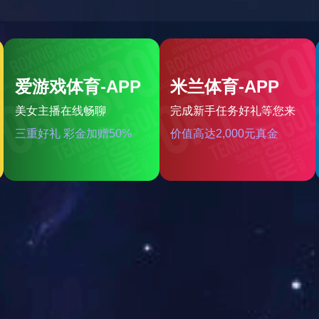
开云网页版登录入口业绩
开云网页版登录入口业绩