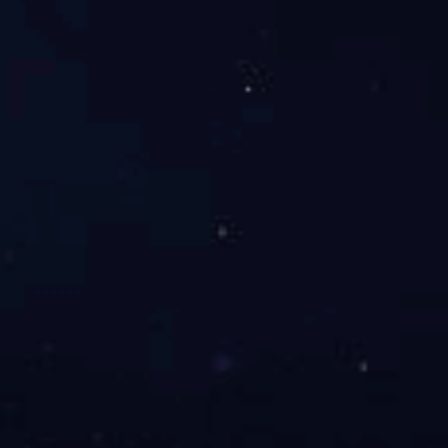
莆田
年8
3864.6274
承
市
月
包
2021
总
限公
山东
年3
28000
承
省
月
包
2020
总
南平
年11
4168.4908
承
市
月
包
2020
总
上杭
年2
公司
6579.0263
承