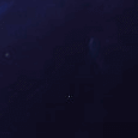
工程
签订
业
地址
日期
规
(万元)
模
2024
总
宁德
年3
5883.3423
承
市
月
包
龙岩
2023
总
年1
市新
5125.1335
承
月
罗区
包